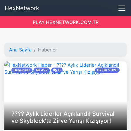
HexNetwork
PLAY.HEXNETWORK.COM.TR
Ana Sayfa
Haberler
Duyurular
427
0
07.04.2026
???? Aylık Liderler Açıklandı! Survival
ve Skyblock’ta Zirve Yarışı Kızışıyor!